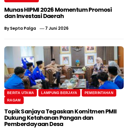
Munas HIPMI 2026 Momentum Promosi
dan Investasi Daerah
By
Septa Palga
7 Juni 2026
BERITA UTAMA
LAMPUNG BERJAYA
PEMERINTAHAN
RAGAM
Topik Sanjaya Tegaskan Komitmen PMII
Dukung Ketahanan Pangan dan
Pemberdayaan Desa