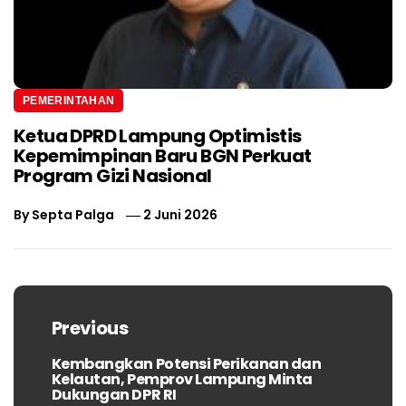
PEMERINTAHAN
Ketua DPRD Lampung Optimistis
Kepemimpinan Baru BGN Perkuat
Program Gizi Nasional
By
Septa Palga
2 Juni 2026
Navigasi
pos
Previous
Kembangkan Potensi Perikanan dan
Previous
Kelautan, Pemprov Lampung Minta
post:
Dukungan DPR RI