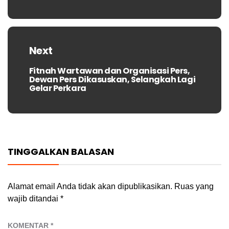
Next
Fitnah Wartawan dan Organisasi Pers,
Next
Dewan Pers Dikasuskan, Selangkah Lagi
post:
Gelar Perkara
TINGGALKAN BALASAN
Alamat email Anda tidak akan dipublikasikan.
Ruas yang
wajib ditandai
*
KOMENTAR
*