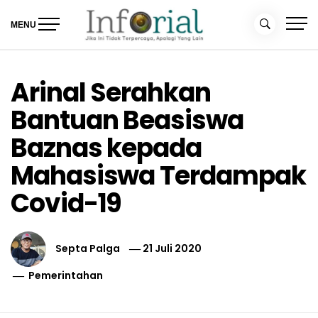
Skip
to
MENU
content
Inforial
Jika Ini Tidak Terpercaya, Apalagi yang Lain
Arinal Serahkan
Bantuan Beasiswa
Baznas kepada
Mahasiswa Terdampak
Covid-19
Septa Palga
21 Juli 2020
Pemerintahan