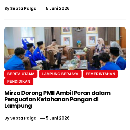
By
Septa Palga
5 Juni 2026
BERITA UTAMA
LAMPUNG BERJAYA
PEMERINTAHAN
PENDIDIKAN
Mirza Dorong PMII Ambil Peran dalam
Penguatan Ketahanan Pangan di
Lampung
By
Septa Palga
5 Juni 2026