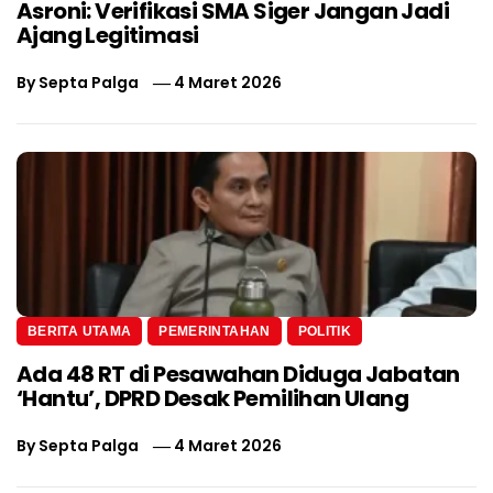
Asroni: Verifikasi SMA Siger Jangan Jadi
Ajang Legitimasi
By
Septa Palga
4 Maret 2026
BERITA UTAMA
PEMERINTAHAN
POLITIK
Ada 48 RT di Pesawahan Diduga Jabatan
‘Hantu’, DPRD Desak Pemilihan Ulang
By
Septa Palga
4 Maret 2026