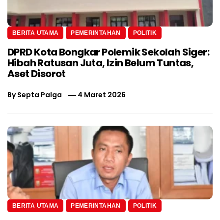
BERITA UTAMA
PEMERINTAHAN
POLITIK
DPRD Kota Bongkar Polemik Sekolah Siger:
Hibah Ratusan Juta, Izin Belum Tuntas,
Aset Disorot
By
Septa Palga
4 Maret 2026
BERITA UTAMA
PEMERINTAHAN
POLITIK