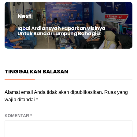
Next
Iqbal Ardiansyah Paparkan Visinya
Next
Untuk Bandar Lampung Bahagia
post:
TINGGALKAN BALASAN
Alamat email Anda tidak akan dipublikasikan.
Ruas yang
wajib ditandai
*
KOMENTAR
*