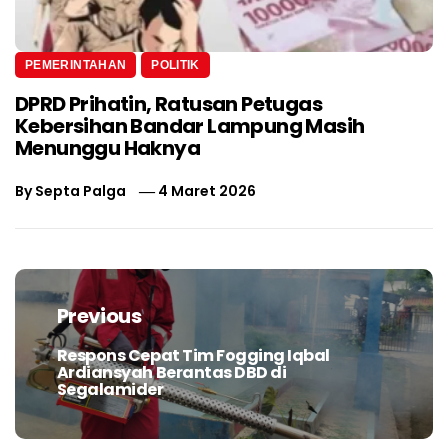
PEMERINTAHAN
POLITIK
DPRD Prihatin, Ratusan Petugas
Kebersihan Bandar Lampung Masih
Menunggu Haknya
By
Septa Palga
4 Maret 2026
Navigasi
pos
Previous
Respons Cepat Tim Fogging Iqbal
Previous
Ardiansyah Berantas DBD di
post:
Segalamider