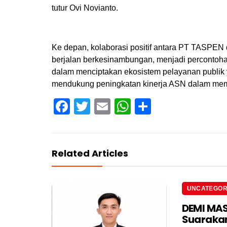
tutur Ovi Novianto.
Ke depan, kolaborasi positif antara PT TASPEN
berjalan berkesinambungan, menjadi perconto
dalam menciptakan ekosistem pelayanan publik y
mendukung peningkatan kinerja ASN dalam memb
Facebook
Twitter
Email
WhatsApp
Share
Related Articles
UNCATEGOR
DEMI MAS
Suarakan