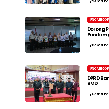
By
Septa Pa
UNCATEGOR
Dorong P
Pendamp
By
Septa Pa
UNCATEGOR
DPRD Ban
BMD
By
Septa Pa