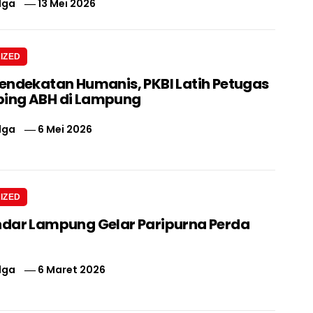
lga
13 Mei 2026
IZED
endekatan Humanis, PKBI Latih Petugas
ing ABH di Lampung
lga
6 Mei 2026
IZED
dar Lampung Gelar Paripurna Perda
lga
6 Maret 2026