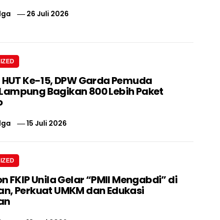
lga
26 Juli 2026
IZED
i HUT Ke-15, DPW Garda Pemuda
ampung Bagikan 800 Lebih Paket
o
lga
15 Juli 2026
IZED
n FKIP Unila Gelar “PMII Mengabdi” di
n, Perkuat UMKM dan Edukasi
an