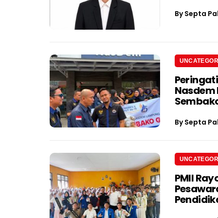
By
Septa Pa
UNCATEGOR
Peringat
Nasdem L
Sembak
By
Septa Pa
UNCATEGOR
PMII Rayo
Pesawara
Pendidik