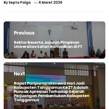
By
Septa Palga
4 Maret 2026
Navigasi
pos
Previous
Rektor Beserta Jajaran Pimpinan
Previous
Universitas Safari Ramadhan di FT
post:
Next
Rapat Paripurna Istimewa Hari Jadi
Next
Kabupaten Tanggamus Ke 27 Adalah
post:
Puncak Apresiasi Terhadap Sejarah
Perjuangan Pembentukan Kabupaten
Tanggamus