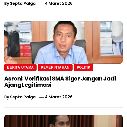
By
Septa Palga
4 Maret 2026
BERITA UTAMA
PEMERINTAHAN
POLITIK
Asroni: Verifikasi SMA Siger Jangan Jadi
Ajang Legitimasi
By
Septa Palga
4 Maret 2026