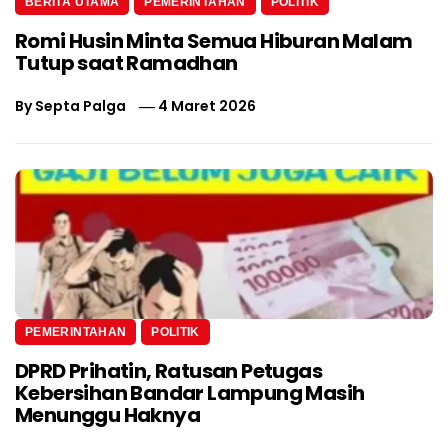
BERITA UTAMA
PEMERINTAHAN
POLITIK
Romi Husin Minta Semua Hiburan Malam
Tutup saat Ramadhan
By
Septa Palga
4 Maret 2026
PEMERINTAHAN
POLITIK
DPRD Prihatin, Ratusan Petugas
Kebersihan Bandar Lampung Masih
Menunggu Haknya