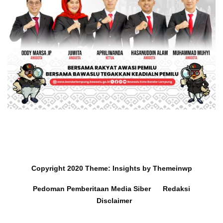
Copyright 2020
Theme:
Insights
by
Themeinwp
Pedoman Pemberitaan Media Siber
Redaksi
Disclaimer
Mobil dan Barang Berharga
Survey Ra
Hilang di Hotel Jakarta,
Lampung 2,