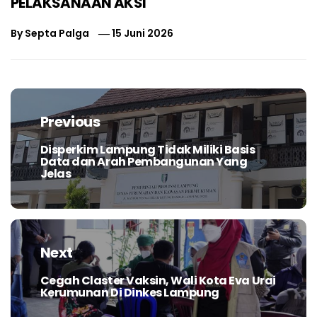
PELAKSANAAN AKSI
By
Septa Palga
15 Juni 2026
Navigasi
pos
Previous
Disperkim Lampung Tidak Miliki Basis
Previous
Data dan Arah Pembangunan Yang
post:
Jelas
Next
Cegah Claster Vaksin, Wali Kota Eva Urai
Next
Kerumunan Di Dinkes Lampung
post: