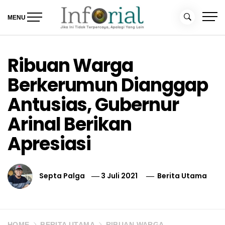
Skip
to
MENU
content
Inforial
Jika Ini Tidak Terpercaya, Apalagi yang Lain
Ribuan Warga
Berkerumun Dianggap
Antusias, Gubernur
Arinal Berikan
Apresiasi
Septa Palga
3 Juli 2021
Berita Utama
HOME
BERITA UTAMA
RIBUAN WARGA