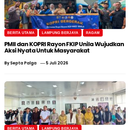
BERITA UTAMA
LAMPUNG BERJAYA
RAGAM
PMII dan KOPRI Rayon FKIP Unila Wujudkan
Aksi Nyata Untuk Masyarakat
By
Septa Palga
5 Juli 2026
BERITA UTAMA
LAMPUNG BERJAYA