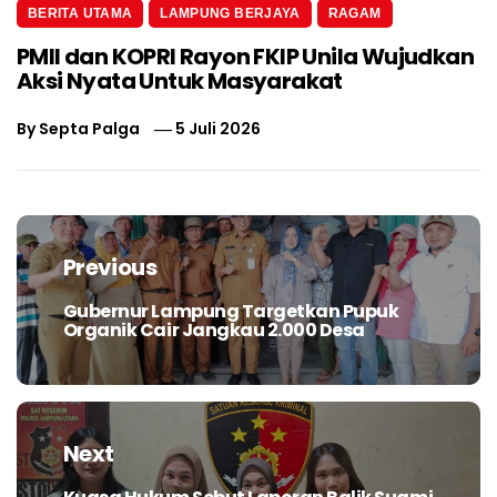
BERITA UTAMA
LAMPUNG BERJAYA
RAGAM
PMII dan KOPRI Rayon FKIP Unila Wujudkan
Aksi Nyata Untuk Masyarakat
By
Septa Palga
5 Juli 2026
Navigasi
pos
Previous
Gubernur Lampung Targetkan Pupuk
Previous
Organik Cair Jangkau 2.000 Desa
post:
Next