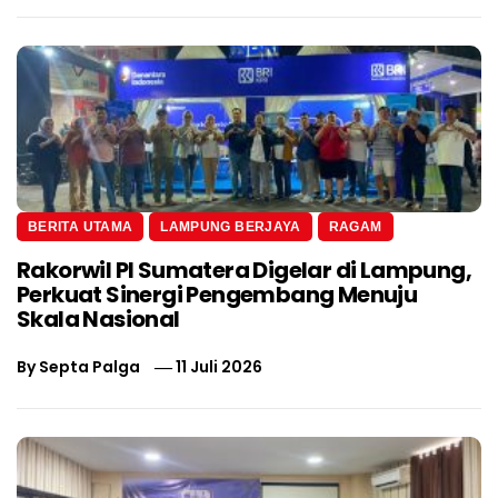
BERITA UTAMA
LAMPUNG BERJAYA
RAGAM
Rakorwil PI Sumatera Digelar di Lampung,
Perkuat Sinergi Pengembang Menuju
Skala Nasional
By
Septa Palga
11 Juli 2026