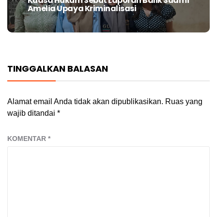
Kuasa Hukum Sebut Laporan Balik Suami
Next
Amelia Upaya Kriminalisasi
post:
TINGGALKAN BALASAN
Alamat email Anda tidak akan dipublikasikan.
Ruas yang
wajib ditandai
*
KOMENTAR
*