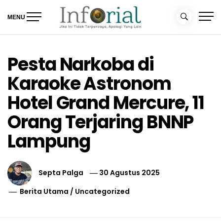
Skip
to
MENU
content
Inforial
Jika Ini Tidak Terpercaya, Apalagi yang Lain
Pesta Narkoba di
Karaoke Astronom
Hotel Grand Mercure, 11
Orang Terjaring BNNP
Lampung
Septa Palga
30 Agustus 2025
Berita Utama
/
Uncategorized