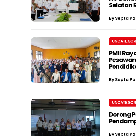
Selatan 
By
Septa Pa
UNCATEGOR
PMII Rayo
Pesawara
Pendidik
By
Septa Pa
UNCATEGOR
Dorong P
Pendamp
By
Septa Pa