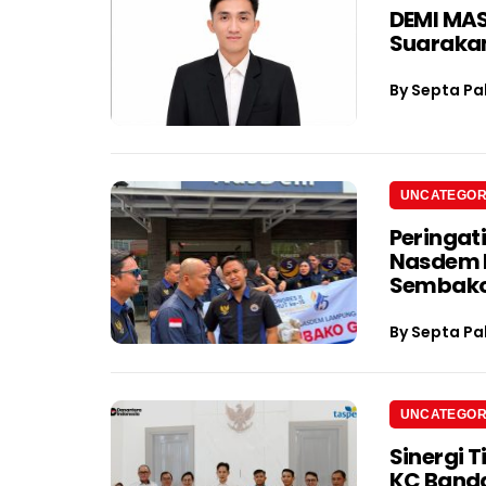
DEMI MAS
Suarakan
By
Septa Pa
UNCATEGOR
Peringat
Nasdem L
Sembak
By
Septa Pa
UNCATEGOR
Sinergi 
KC Band