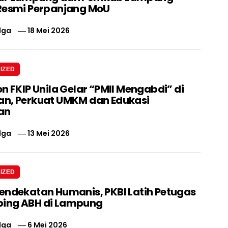
Resmi Perpanjang MoU
lga
18 Mei 2026
IZED
n FKIP Unila Gelar “PMII Mengabdi” di
n, Perkuat UMKM dan Edukasi
an
lga
13 Mei 2026
IZED
endekatan Humanis, PKBI Latih Petugas
ing ABH di Lampung
lga
6 Mei 2026