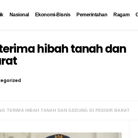
ik
Nasional
Ekonomi-Bisnis
Pemerintahan
Ragam
O
erima hibah tanah dan
arat
egorized
G TERIMA HIBAH TANAH DAN GEDUNG DI PESISIR BARAT