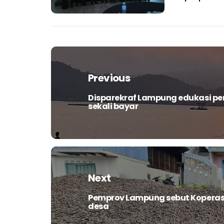
Navigasi
pos
Previous
Disparekraf Lampung edukasi pen
Previous
sekali bayar
post:
Next
Pemprov Lampung sebut Koperasi
Next
desa
post: