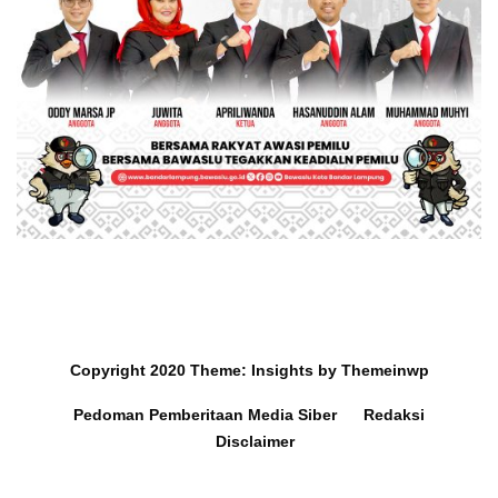
Copyright 2020
Theme:
Insights
by
Themeinwp
Pedoman Pemberitaan Media Siber
Redaksi
Disclaimer
Mobil dan Barang Berharga
Survey Ra
Hilang di Hotel Jakarta,
Lampung 2,