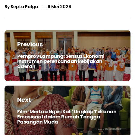
By
Septa Palga
6 Mei 2026
Navigasi
pos
Previous
Pemprov Lampung: Sensus Ekonomi
Previous
instrumen perencanaan kebijakan
post:
daerah
Next
Film ‘Mertua Ngeri Kali’ Ungkap Tekanan
Next
Emosional dalam Rumah Tangga
post:
Pasangan Muda