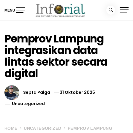
Skip
to
MENU
content
Inforial
Jika Ini Tidak Terpercaya, Apalagi yang Lain
Pemprov Lampung
integrasikan data
lintas sektor secara
digital
Septa Palga
31 Oktober 2025
Uncategorized
HOME
UNCATEGORIZED
PEMPROV LAMPUNG