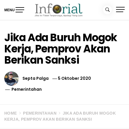
Skip
to
MENU
content
Inforial
Jika Ini Tidak Terpercaya, Apalagi yang Lain
Jika Ada Buruh Mogok
Kerja, Pemprov Akan
Berikan Sanksi
Septa Palga
5 Oktober 2020
Pemerintahan
HOME
PEMERINTAHAN
JIKA ADA BURUH MOGOK
KERJA, PEMPROV AKAN BERIKAN SANKSI