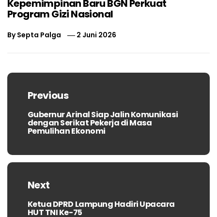
Kepemimpinan Baru BGN Perkuat
Program Gizi Nasional
By
Septa Palga
2 Juni 2026
Navigasi
pos
Previous
Gubernur Arinal Siap Jalin Komunikasi
Previous
dengan Serikat Pekerja di Masa
post:
Pemulihan Ekonomi
Next
Ketua DPRD Lampung Hadiri Upacara
Next
HUT TNI Ke-75
post: