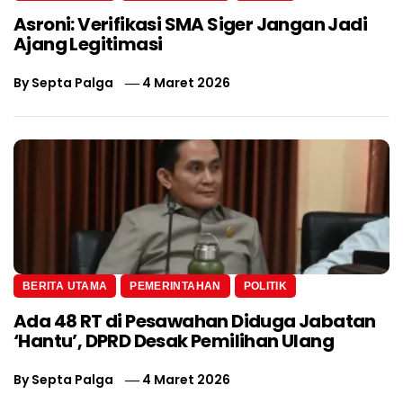
Asroni: Verifikasi SMA Siger Jangan Jadi
Ajang Legitimasi
By
Septa Palga
4 Maret 2026
BERITA UTAMA
PEMERINTAHAN
POLITIK
Ada 48 RT di Pesawahan Diduga Jabatan
‘Hantu’, DPRD Desak Pemilihan Ulang
By
Septa Palga
4 Maret 2026