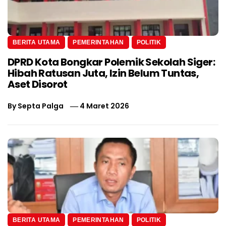
BERITA UTAMA
PEMERINTAHAN
POLITIK
DPRD Kota Bongkar Polemik Sekolah Siger:
Hibah Ratusan Juta, Izin Belum Tuntas,
Aset Disorot
By
Septa Palga
4 Maret 2026
BERITA UTAMA
PEMERINTAHAN
POLITIK