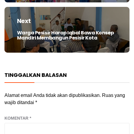
Next
Warga Pesisir Harap Iqbal Bawa Konsep
Next
Mandiri Membangun Pesisir Kota
post:
TINGGALKAN BALASAN
Alamat email Anda tidak akan dipublikasikan.
Ruas yang
wajib ditandai
*
KOMENTAR
*