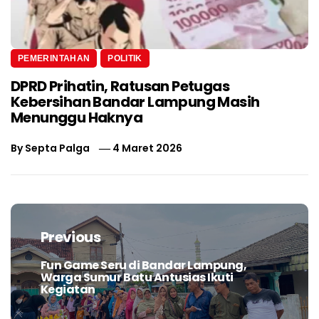
PEMERINTAHAN
POLITIK
DPRD Prihatin, Ratusan Petugas
Kebersihan Bandar Lampung Masih
Menunggu Haknya
By
Septa Palga
4 Maret 2026
Navigasi
pos
Previous
Fun Game Seru di Bandar Lampung,
Previous
Warga Sumur Batu Antusias Ikuti
post:
Kegiatan