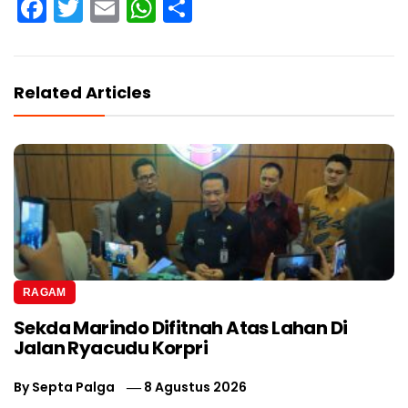
Facebook
Twitter
Email
WhatsApp
Share
Related Articles
RAGAM
Sekda Marindo Difitnah Atas Lahan Di
Jalan Ryacudu Korpri
By
Septa Palga
8 Agustus 2026