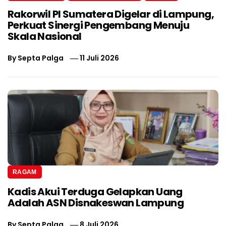
Rakorwil PI Sumatera Digelar di Lampung,
Perkuat Sinergi Pengembang Menuju
Skala Nasional
By
Septa Palga
11 Juli 2026
RAGAM
Kadis Akui Terduga Gelapkan Uang
Adalah ASN Disnakeswan Lampung
By
Septa Palga
8 Juli 2026