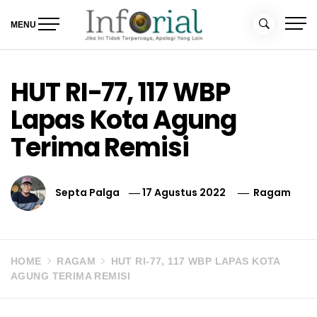
Skip
to
MENU
content
Inforial
Jika Ini Tidak Terpercaya, Apalagi yang Lain
HUT RI-77, 117 WBP
Lapas Kota Agung
Terima Remisi
Septa Palga
17 Agustus 2022
Ragam
HOME
RAGAM
HUT RI-77, 117 WBP LAPAS KOTA
AGUNG TERIMA REMISI