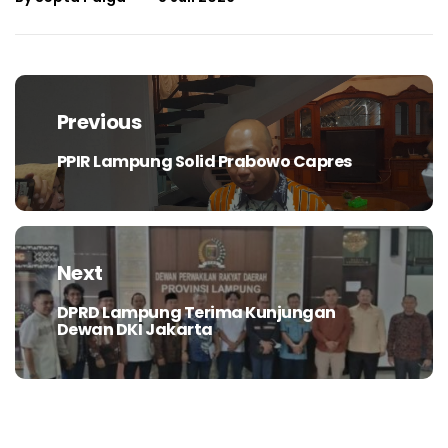
Navigasi
pos
Previous
PPIR Lampung Solid Prabowo Capres
Previous
post:
Next
DPRD Lampung Terima Kunjungan
Next
Dewan DKI Jakarta
post: