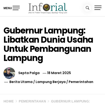
Skip
to
MENU
content
Inforial
Jika Ini Tidak Terpercaya, Apalagi yang Lain
Gubernur Lampung:
Libatkan Dunia Usaha
Untuk Pembangunan
Lampung
Septa Palga
18 Maret 2025
Berita Utama
/
Lampung Berjaya
/
Pemerintahan
HOME
PEMERINTAHAN
GUBERNUR LAMPUNG: