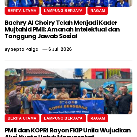
BERITA UTAMA
LAMPUNG BERJAYA
RAGAM
Bachry Al Choiry Telah Menjadi Kader
Mujtahid PMII: Amanah Intelektual dan
Tanggung Jawab Sosial
By
Septa Palga
6 Juli 2026
BERITA UTAMA
LAMPUNG BERJAYA
RAGAM
PMII dan KOPRI Rayon FKIP Unila Wujudkan
Aksi Nyata Untuk Masyarakat