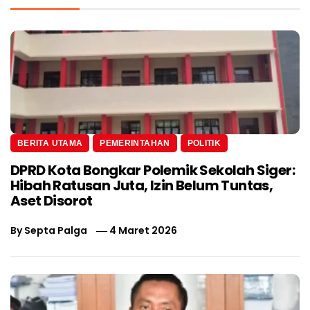
BERITA UTAMA
PEMERINTAHAN
POLITIK
DPRD Kota Bongkar Polemik Sekolah Siger:
Hibah Ratusan Juta, Izin Belum Tuntas,
Aset Disorot
By
Septa Palga
4 Maret 2026