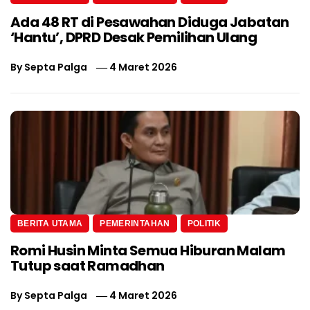
Ada 48 RT di Pesawahan Diduga Jabatan
‘Hantu’, DPRD Desak Pemilihan Ulang
By
Septa Palga
4 Maret 2026
BERITA UTAMA
PEMERINTAHAN
POLITIK
Romi Husin Minta Semua Hiburan Malam
Tutup saat Ramadhan
By
Septa Palga
4 Maret 2026