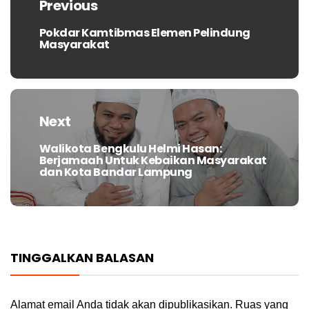
Previous
Pokdar Kamtibmas Elemen Pelindung
Previous
Masyarakat
post:
Next
Walikota Bengkulu Helmi Hasan:
Next
Berjamaah Untuk Kebaikan Masyarakat
post:
dan Kota Bandar Lampung
TINGGALKAN BALASAN
Alamat email Anda tidak akan dipublikasikan.
Ruas yang