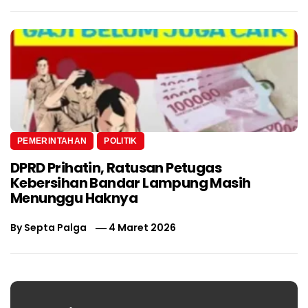
PEMERINTAHAN
POLITIK
DPRD Prihatin, Ratusan Petugas
Kebersihan Bandar Lampung Masih
Menunggu Haknya
By
Septa Palga
4 Maret 2026
Navigasi
pos