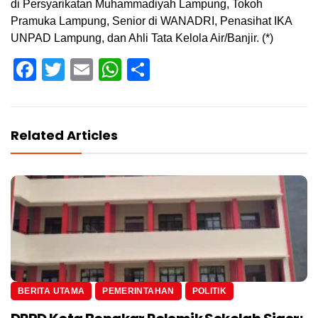
di Persyarikatan Muhammadiyah Lampung, Tokoh
Pramuka Lampung, Senior di WANADRI, Penasihat IKA
UNPAD Lampung, dan Ahli Tata Kelola Air/Banjir. (*)
Facebook
Twitter
Email
WhatsApp
Share
Related Articles
BERITA UTAMA
PEMERINTAHAN
POLITIK