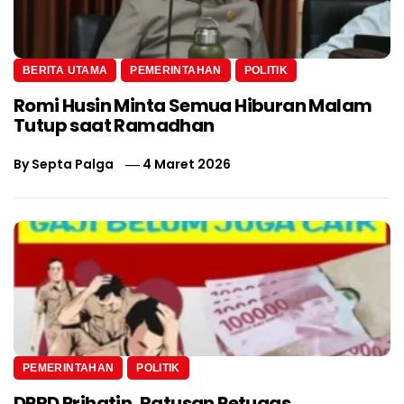
BERITA UTAMA
PEMERINTAHAN
POLITIK
Romi Husin Minta Semua Hiburan Malam
Tutup saat Ramadhan
By
Septa Palga
4 Maret 2026
PEMERINTAHAN
POLITIK
DPRD Prihatin, Ratusan Petugas