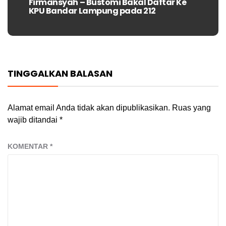
Firmansyah – Bustomi Bakal Daftar Ke
Next
KPU Bandar Lampung pada 212
post:
TINGGALKAN BALASAN
Alamat email Anda tidak akan dipublikasikan.
Ruas yang
wajib ditandai
*
KOMENTAR
*