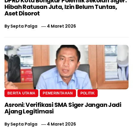
DPRD Kota Bongkar Polemik Sekolah Siger:
Hibah Ratusan Juta, Izin Belum Tuntas,
Aset Disorot
By
Septa Palga
4 Maret 2026
BERITA UTAMA
PEMERINTAHAN
POLITIK
Asroni: Verifikasi SMA Siger Jangan Jadi
Ajang Legitimasi
By
Septa Palga
4 Maret 2026