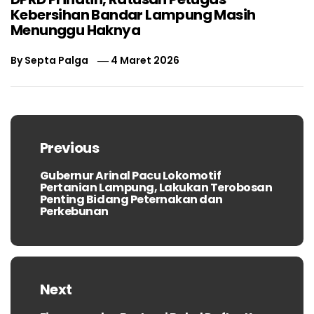
Kebersihan Bandar Lampung Masih
Menunggu Haknya
By
Septa Palga
4 Maret 2026
Navigasi
pos
Previous
Gubernur Arinal Pacu Lokomotif
Previous
Pertanian Lampung, Lakukan Terobosan
post:
Penting Bidang Peternakan dan
Perkebunan
Next