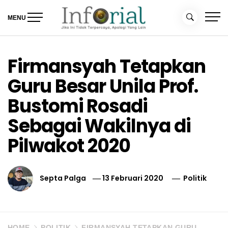
Skip
to
MENU
content
Inforial
Jika Ini Tidak Terpercaya, Apalagi yang Lain
Firmansyah Tetapkan
Guru Besar Unila Prof.
Bustomi Rosadi
Sebagai Wakilnya di
Pilwakot 2020
Septa Palga
13 Februari 2020
Politik
HOME
POLITIK
FIRMANSYAH TETAPKAN GURU