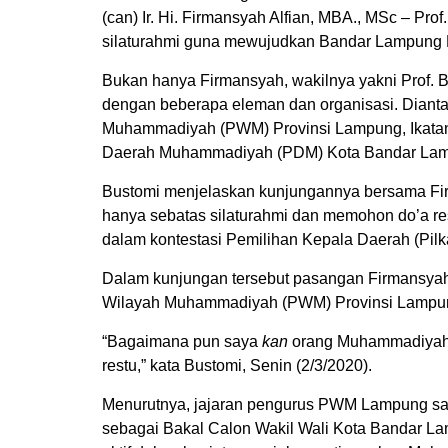
(can) Ir. Hi. Firmansyah Alfian, MBA., MSc – Pro
silaturahmi guna mewujudkan Bandar Lampung 
Bukan hanya Firmansyah, wakilnya yakni Prof. 
dengan beberapa eleman dan organisasi. Diant
Muhammadiyah (PWM) Provinsi Lampung, Ikat
Daerah Muhammadiyah (PDM) Kota Bandar Lampu
Bustomi menjelaskan kunjungannya bersama Fi
hanya sebatas silaturahmi dan memohon do’a re
dalam kontestasi Pemilihan Kepala Daerah (Pil
Dalam kunjungan tersebut pasangan Firmansyah
Wilayah Muhammadiyah (PWM) Provinsi Lampung, 
“Bagaimana pun saya
kan
orang Muhammadiyah, 
restu,” kata Bustomi, Senin (2/3/2020).
Menurutnya, jajaran pengurus PWM Lampung sa
sebagai Bakal Calon Wakil Wali Kota Bandar La