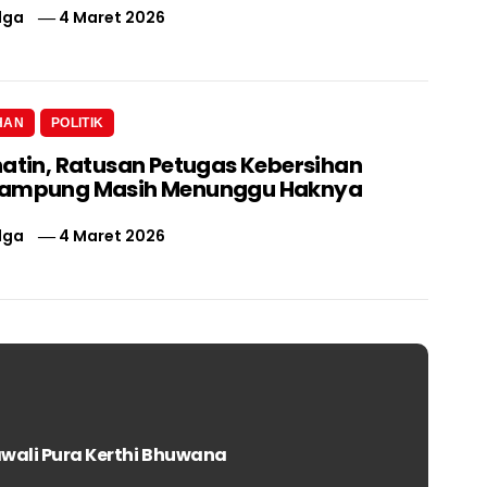
lga
4 Maret 2026
HAN
POLITIK
hatin, Ratusan Petugas Kebersihan
Lampung Masih Menunggu Haknya
lga
4 Maret 2026
awali Pura Kerthi Bhuwana