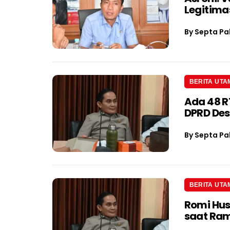
Legitima
By
Septa Pa
BERITA UTA
Ada 48 R
DPRD Des
By
Septa Pa
BERITA UTA
Romi Hus
saat Ra