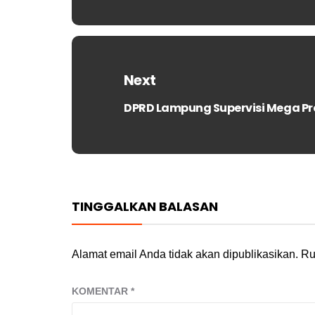
Next
DPRD Lampung Supervisi Mega P
Next
post:
TINGGALKAN BALASAN
Alamat email Anda tidak akan dipublikasikan.
Ru
KOMENTAR
*