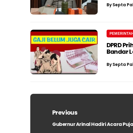
By
Septa Pa
PEMERINTA
DPRD Pri
Bandar 
By
Septa Pa
Navigasi
pos
Previous
Gubernur Arinal Hadiri Acara Puj
Previous
post: