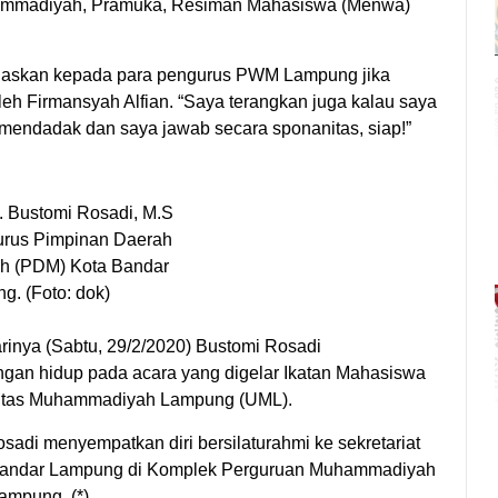
Muhammadiyah, Pramuka, Resiman Mahasiswa (Menwa)
jelaskan kepada para pengurus PWM Lampung jika
oleh Firmansyah Alfian. “Saya terangkan juga kalau saya
a mendadak dan saya jawab secara sponanitas, siap!”
. A. Bustomi Rosadi, M.S
rus Pimpinan Daerah
 (PDM) Kota Bandar
g. (Foto: dok)
inya (Sabtu, 29/2/2020) Bustomi Rosadi
ngan hidup pada acara yang digelar Ikatan Mahasiswa
itas Muhammadiyah Lampung (UML).
sadi menyempatkan diri bersilaturahmi ke sekretariat
andar Lampung di Komplek Perguruan Muhammadiyah
ampung. (*)