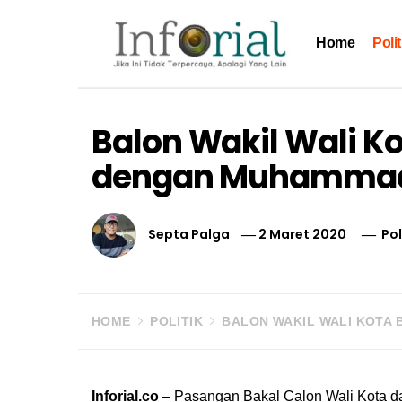
Skip
to
Home
Polit
content
Inforial
Jika Ini Tidak Terpercaya, Apalagi yang Lain
Balon Wakil Wali K
dengan Muhamma
Septa Palga
2 Maret 2020
Pol
HOME
POLITIK
BALON WAKIL WALI KOTA 
Inforial.co
– Pasangan Bakal Calon Wali Kota d