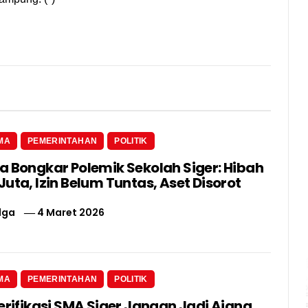
MA
PEMERINTAHAN
POLITIK
a Bongkar Polemik Sekolah Siger: Hibah
uta, Izin Belum Tuntas, Aset Disorot
lga
4 Maret 2026
MA
PEMERINTAHAN
POLITIK
erifikasi SMA Siger Jangan Jadi Ajang