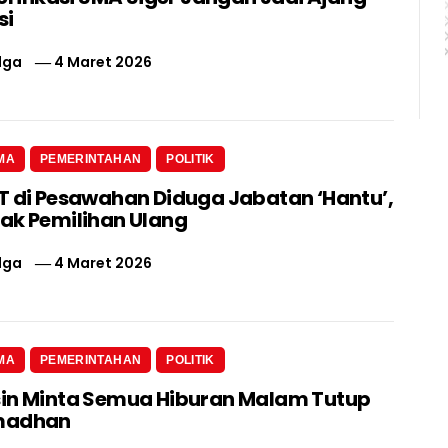
si
lga
4 Maret 2026
MA
PEMERINTAHAN
POLITIK
T di Pesawahan Diduga Jabatan ‘Hantu’,
ak Pemilihan Ulang
lga
4 Maret 2026
MA
PEMERINTAHAN
POLITIK
in Minta Semua Hiburan Malam Tutup
madhan