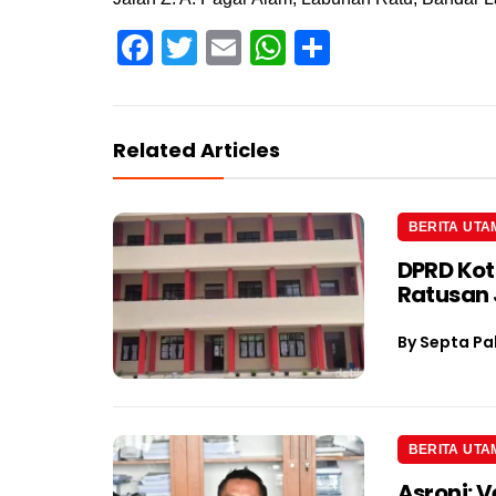
Facebook
Twitter
Email
WhatsApp
Share
Related Articles
BERITA UTA
DPRD Kot
Ratusan J
By
Septa Pa
BERITA UTA
Asroni: V