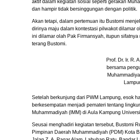
aktif dalam kegiatan sosial seperti gerakan 
dan hampir tidak bersinggungan dengan politik.
Akan tetapi, dalam pertemuan itu Bustomi men
dirinya maju dalam kontestasi pilwakot dilamar 
ini dilamar olah Pak Firmansyah, itupun sifatny
terang Bustomi.
Prof. Dr. Ir. R
bersama pengu
Muhammadiyah
Lampun
Setelah berkunjung dari PWM Lampung, esok har
berkesempatan menjadi pemateri tentang lingku
Muhammadiyah (IMM) di Aula Kampung Univers
Seusai menghadiri kegiatan tersebut, Bustomi Ro
Pimpinan Daerah Muhammadiyah (PDM) Kota B
Jalan Z. A. Pagar Alam, Labuhan Ratu, Bandar L