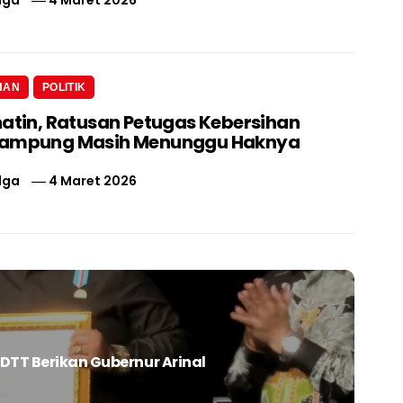
lga
4 Maret 2026
HAN
POLITIK
hatin, Ratusan Petugas Kebersihan
Lampung Masih Menunggu Haknya
lga
4 Maret 2026
DTT Berikan Gubernur Arinal