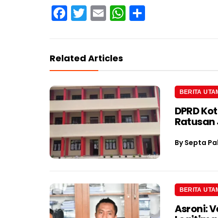
Facebook
Twitter
Email
WhatsApp
Share
Related Articles
BERITA UTA
DPRD Kot
Ratusan J
By
Septa Pa
BERITA UTA
Asroni: V