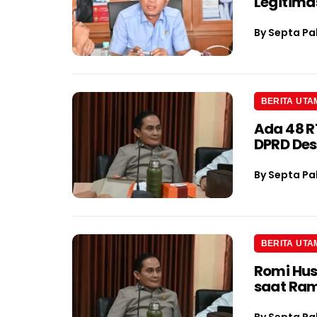
Legitima
By
Septa Pa
BERITA UTA
Ada 48 R
DPRD Des
By
Septa Pa
BERITA UTA
Romi Hus
saat Ra