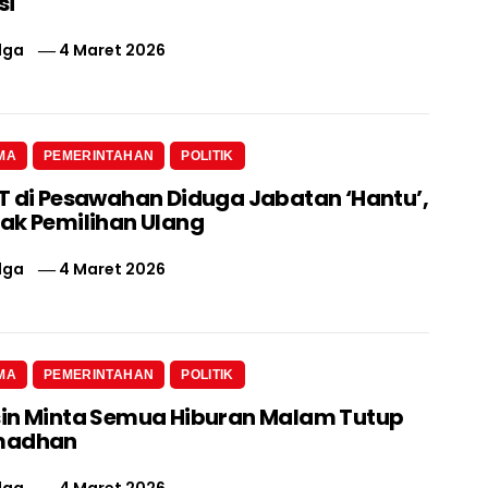
si
lga
4 Maret 2026
MA
PEMERINTAHAN
POLITIK
T di Pesawahan Diduga Jabatan ‘Hantu’,
ak Pemilihan Ulang
lga
4 Maret 2026
MA
PEMERINTAHAN
POLITIK
in Minta Semua Hiburan Malam Tutup
madhan