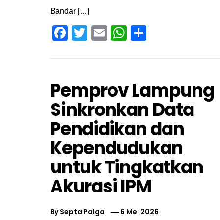
Bandar […]
Facebook
Twitter
Email
WhatsApp
Share
Pemprov Lampung
Sinkronkan Data
Pendidikan dan
Kependudukan
untuk Tingkatkan
Akurasi IPM
By
Septa Palga
6 Mei 2026