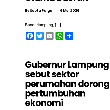
By
Septa Palga
6 Mei 2026
Bandarlampung, […]
Facebook
Twitter
Email
WhatsApp
Share
Gubernur Lampung
sebut sektor
perumahan dorong
pertumbuhan
ekonomi