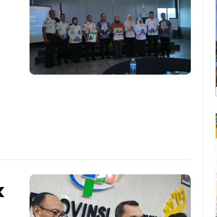
h
i
k