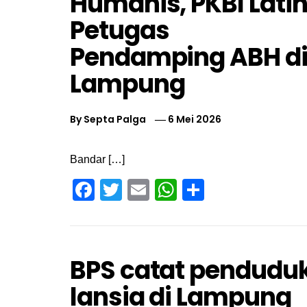
Humanis, PKBI Lati
Petugas
Pendamping ABH d
Lampung
By
Septa Palga
6 Mei 2026
Bandar […]
Facebook
Twitter
Email
WhatsApp
Share
BPS catat pendudu
lansia di Lampung