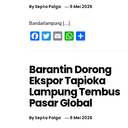
By
Septa Palga
6 Mei 2026
Bandarlampung […]
Facebook
Twitter
Email
WhatsApp
Share
Barantin Dorong
Ekspor Tapioka
Lampung Tembus
Pasar Global
By
Septa Palga
6 Mei 2026