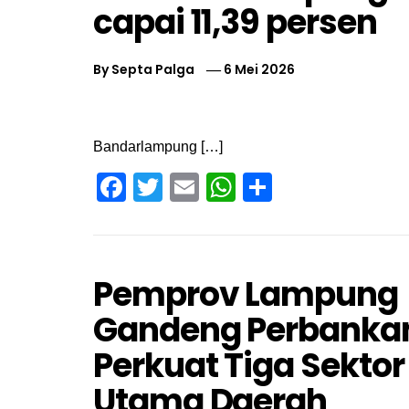
capai 11,39 persen
By
Septa Palga
6 Mei 2026
Bandarlampung […]
Facebook
Twitter
Email
WhatsApp
Share
Pemprov Lampung
Gandeng Perbanka
Perkuat Tiga Sektor
Utama Daerah