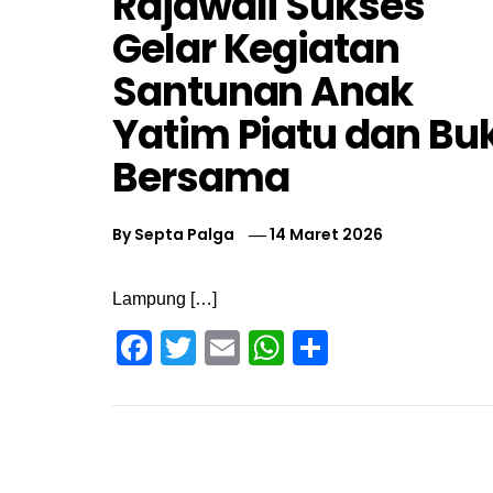
Rajawali Sukses
Gelar Kegiatan
Santunan Anak
Yatim Piatu dan Bu
Bersama
By
Septa Palga
14 Maret 2026
Lampung […]
Facebook
Twitter
Email
WhatsApp
Share