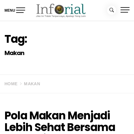
Skip
to
MENU
content
Inforial
Jika Ini Tidak Terpercaya, Apalagi yang Lain
Tag:
Makan
HOME
MAKAN
Pola Makan Menjadi
Lebih Sehat Bersama