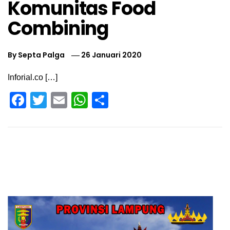
Komunitas Food
Combining
By
Septa Palga
26 Januari 2020
Inforial.co […]
Facebook
Twitter
Email
WhatsApp
Share