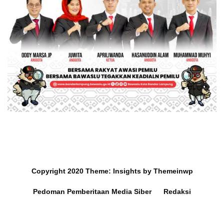
Copyright 2020
Theme:
Insights
by
Themeinwp
Mobil dan Barang Berharga
Survey Ra
Hilang di Hotel Jakarta,
Lampung 2,
Pedoman Pemberitaan Media Siber
Redaksi
Korban Diusir Saat Melapor
Lampung Me
Sen
Disclaimer