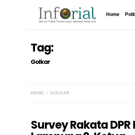
Skip
to
Home
Polit
content
Inforial
Jika Ini Tidak Terpercaya, Apalagi yang Lain
Tag:
Golkar
HOME
GOLKAR
Survey Rakata DPR 