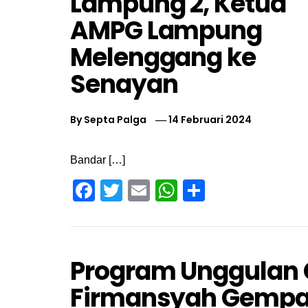
Lampung 2, Ketua
AMPG Lampung
Melenggang ke
Senayan
By
Septa Palga
14 Februari 2024
Bandar […]
Facebook
Twitter
Email
WhatsApp
Share
Program Unggulan 
Firmansyah Gempa