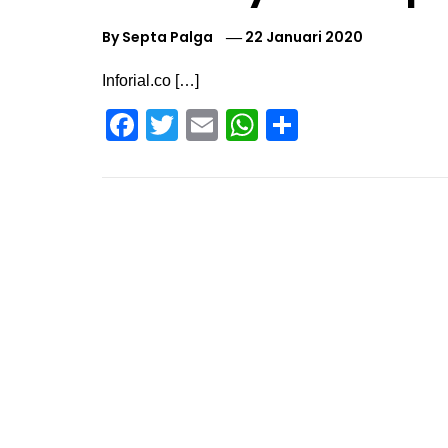
By
Septa Palga
22 Januari 2020
Inforial.co […]
Facebook
Twitter
Email
WhatsApp
Share