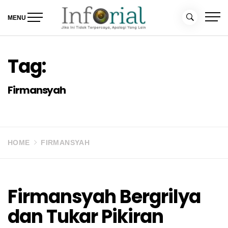
Skip
to
MENU
content
Inforial
Jika Ini Tidak Terpercaya, Apalagi yang Lain
Tag:
Firmansyah
HOME
FIRMANSYAH
Firmansyah Bergrilya
dan Tukar Pikiran