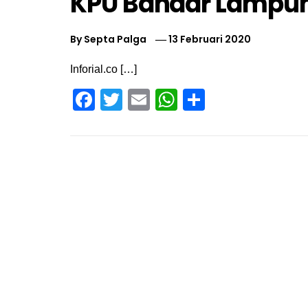
KPU Bandar Lampun
By
Septa Palga
13 Februari 2020
Inforial.co […]
Facebook
Twitter
Email
WhatsApp
Share