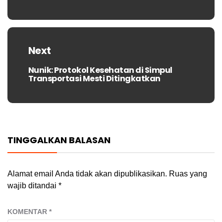
Next
Nunik: Protokol Kesehatan di Simpul
Next
Transportasi Mesti Ditingkatkan
post:
TINGGALKAN BALASAN
Alamat email Anda tidak akan dipublikasikan.
Ruas yang
wajib ditandai
*
KOMENTAR
*