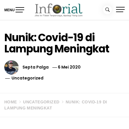
Skip
to
MENU
content
Inforial
Jika Ini Tidak Terpercaya, Apalagi yang Lain
Nunik: Covid-19 di
Lampung Meningkat
Septa Palga
6 Mei 2020
Uncategorized
HOME
UNCATEGORIZED
NUNIK: COVID-19 DI
LAMPUNG MENINGKAT