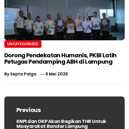
UNCATEGORIZED
Dorong Pendekatan Humanis, PKBI Latih
Petugas Pendamping ABH di Lampung
By
Septa Palga
6 Mei 2026
Navigasi
pos
Previous
KNPI dan OKP Akan Bagikan THR Untuk
Previous
Masyarakat Bandar Lampung
post: