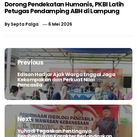
Dorong Pendekatan Humanis, PKBI Latih
Petugas Pendamping ABH di Lampung
By
Septa Palga
6 Mei 2026
Navigasi
pos
Previous
Edison Hadjar Ajak Warga Enggal Jaga
Previous
Kekompakan dan Perkuat Nilai
post:
Pancasila
Next
Yuhadi Tegaskan Pentingnya
Next
Pembentukan Karakter Berlandaskan