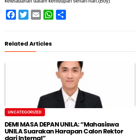
keteladanan dalam kehidupan sehari-hari.(Boy)
Facebook
Twitter
Email
WhatsApp
Share
Related Articles
UNCATEGORIZED
DEMI MASA DEPAN UNILA: “Mahasiswa
UNILA Suarakan Harapan Calon Rektor
dari Internal”