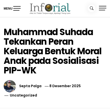
Skip
to
MENU
content
Inforial
Jika Ini Tidak Terpercaya, Apalagi yang Lain
Muhammad Suhada
Tekankan Peran
Keluarga Bentuk Moral
Anak pada Sosialisasi
PIP-WK
Septa Palga
8 Desember 2025
Uncategorized