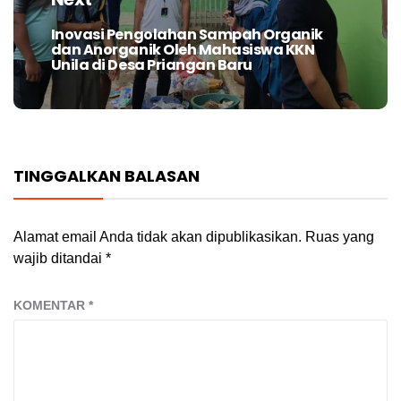
Inovasi Pengolahan Sampah Organik
Next
dan Anorganik Oleh Mahasiswa KKN
post:
Unila di Desa Priangan Baru
TINGGALKAN BALASAN
Alamat email Anda tidak akan dipublikasikan.
Ruas yang
wajib ditandai
*
KOMENTAR
*