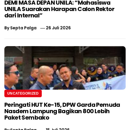
DEMI MASA DEPAN UNILA: “Mahasiswa
UNILA Suarakan Harapan Calon Rektor
dari Internal”
By
Septa Palga
26 Juli 2026
UNCATEGORIZED
Peringati HUT Ke-15, DPW Garda Pemuda
Nasdem Lampung Bagikan 800 Lebih
Paket Sembako
By
Septa Palga
15 Juli 2026