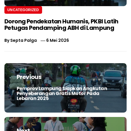
UNCATEGORIZED
Dorong Pendekatan Humanis, PKBI Latih
Petugas Pendamping ABH di Lampung
By
Septa Palga
6 Mei 2026
Navigasi
pos
Previous
Pemprov Lampung Siapkan Angkutan
Previous
Penyeberangan Gratis Motor Pada
post:
Lebaran 2025
Next