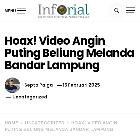
Skip
to
MENU
content
Inforial
Jika Ini Tidak Terpercaya, Apalagi yang Lain
Hoax! Video Angin
Puting Beliung Melanda
Bandar Lampung
Septa Palga
15 Februari 2025
Uncategorized
HOME
UNCATEGORIZED
HOAX! VIDEO ANGIN
PUTING BELIUNG MELANDA BANDAR LAMPUNG