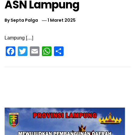
ASN Lampung
By
Septa Palga
1 Maret 2025
Lampung […]
Facebook
Twitter
Email
WhatsApp
Share