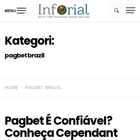
Skip
to
MENU
content
Inforial
Jika Ini Tidak Terpercaya, Apalagi yang Lain
Kategori:
pagbet brazil
HOME
PAGBET BRAZIL
Pagbet É Confiável?
Conheça Cependant