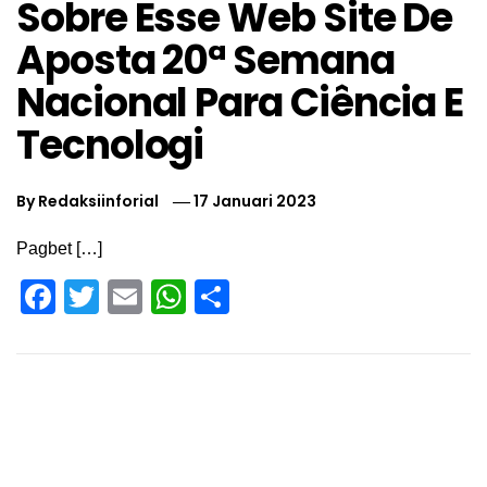
Sobre Esse Web Site De
Aposta 20ª Semana
Nacional Para Ciência E
Tecnologi
By
Redaksiinforial
17 Januari 2023
Pagbet […]
Facebook
Twitter
Email
WhatsApp
Share