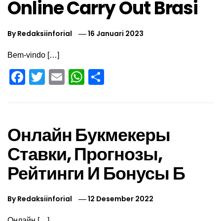
Online Carry Out Brasi
By
Redaksiinforial
16 Januari 2023
Bem-vindo […]
Facebook
Twitter
Email
WhatsApp
Share
Онлайн Букмекеры
Ставки, Прогнозы,
Рейтинги И Бонусы Б
By
Redaksiinforial
12 Desember 2022
Онлайн […]