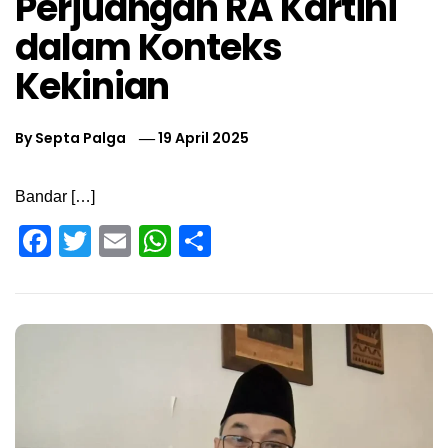
Perjuangan RA Kartini
dalam Konteks
Kekinian
By
Septa Palga
19 April 2025
Bandar […]
Facebook
Twitter
Email
WhatsApp
Share