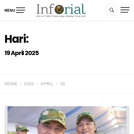
Skip
to
MENU
content
Inforial
Jika Ini Tidak Terpercaya, Apalagi yang Lain
Hari:
19 April 2025
HOME
2025
APRIL
19