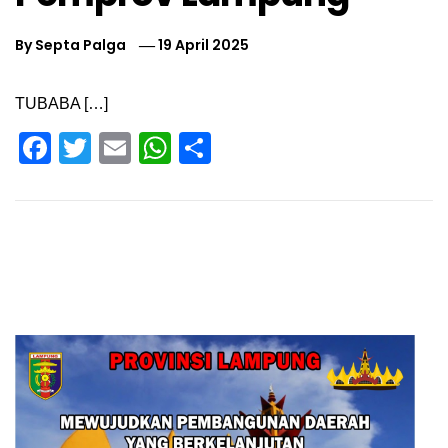
By
Septa Palga
19 April 2025
TUBABA […]
Facebook
Twitter
Email
WhatsApp
Share