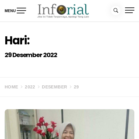
Skip
to
MENU
content
Inforial
Jika Ini Tidak Terpercaya, Apalagi yang Lain
Hari:
29 Desember 2022
HOME
2022
DESEMBER
29