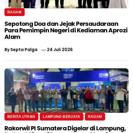
RAGAM
Sepotong Doa dan Jejak Persaudaraan
Para Pemimpin Negeri di Kediaman Aprozi
Alam
By
Septa Palga
24 Juli 2026
BERITA UTAMA
LAMPUNG BERJAYA
RAGAM
Rakorwil PI Sumatera Digelar di Lampung,