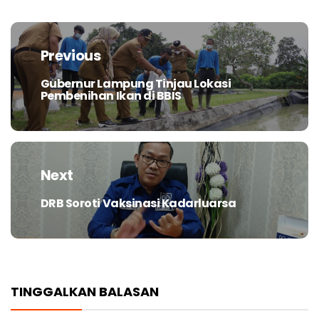
Navigasi
pos
Previous
Gubernur Lampung Tinjau Lokasi
Previous
Pembenihan Ikan di BBIS
post:
Next
DRB Soroti Vaksinasi Kadarluarsa
Next
post:
TINGGALKAN BALASAN