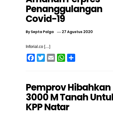
Penanggulangan
Covid-19
By
Septa Palga
27 Agustus 2020
Inforial.co […]
Facebook
Twitter
Email
WhatsApp
Share
Pemprov Hibahkan
3000 M Tanah Untu
KPP Natar