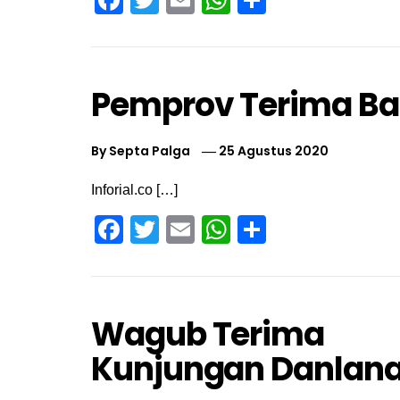
Pemprov Terima Ba
By
Septa Palga
25 Agustus 2020
Inforial.co […]
Facebook
Twitter
Email
WhatsApp
Share
Wagub Terima
Kunjungan Danlana