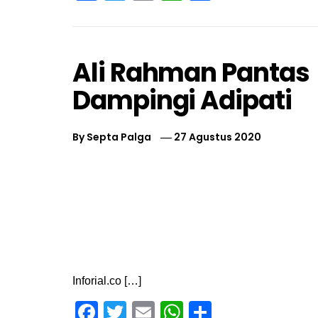
Ali Rahman Pantas
Dampingi Adipati
By
Septa Palga
27 Agustus 2020
Inforial.co […]
Facebook
Twitter
Email
WhatsApp
Share