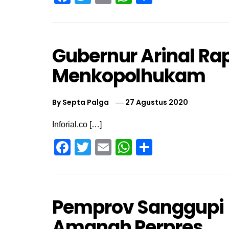
Gubernur Arinal Ra
Menkopolhukam
By
Septa Palga
27 Agustus 2020
Inforial.co […]
Facebook
Twitter
Email
WhatsApp
Share
Pemprov Sanggupi
Amanah Perpres