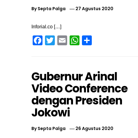
By
Septa Palga
27 Agustus 2020
Inforial.co […]
Facebook
Twitter
Email
WhatsApp
Share
Gubernur Arinal
Video Conference
dengan Presiden
Jokowi
By
Septa Palga
26 Agustus 2020