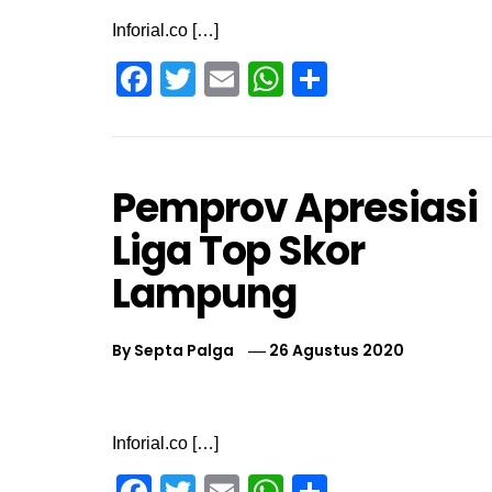
Inforial.co […]
Facebook
Twitter
Email
WhatsApp
Share
Pemprov Apresiasi
Liga Top Skor
Lampung
By
Septa Palga
26 Agustus 2020
Inforial.co […]
Facebook
Twitter
Email
WhatsApp
Share