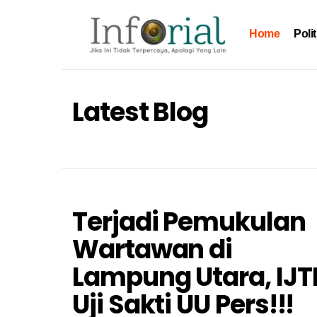
Skip
to
Home
Polit
content
Inforial
Jika Ini Tidak Terpercaya, Apalagi yang Lain
Latest Blog
Terjadi Pemukulan
Wartawan di
Lampung Utara, IJT
Uji Sakti UU Pers!!!