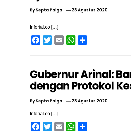
By
Septa Palga
28 Agustus 2020
Inforial.co […]
Facebook
Twitter
Email
WhatsApp
Share
Gubernur Arinal: Ba
dengan Protokol K
By
Septa Palga
28 Agustus 2020
Inforial.co […]
Facebook
Twitter
Email
WhatsApp
Share